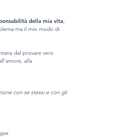
onsabilità della mia vita
,
roblema ma il mio modo di
lontana dal provare vero
all'amore, alla
zione con se stessi e con gli
kype