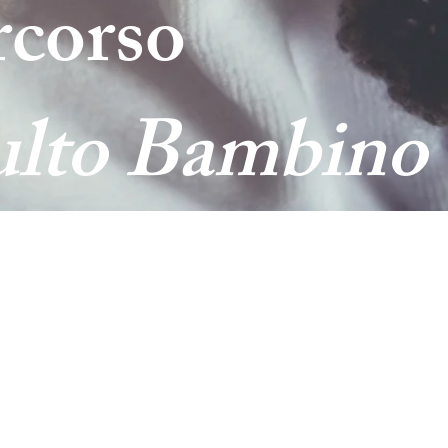
ercorso
ulto Bambino