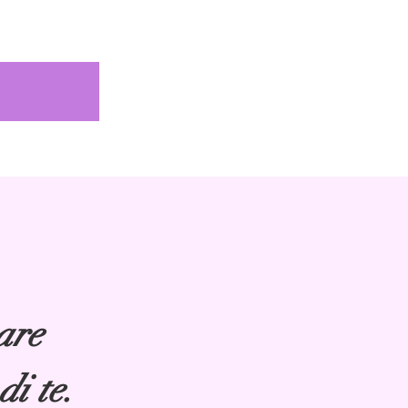
are
di te.