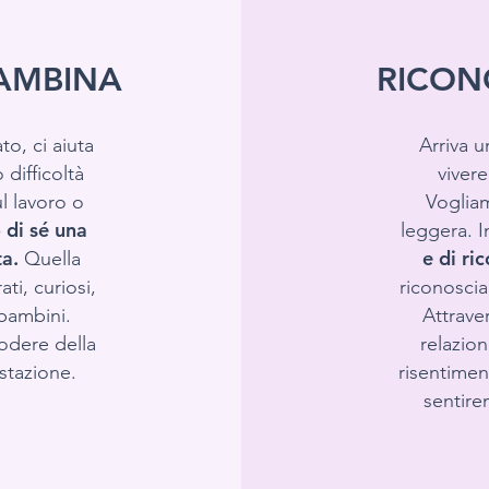
BAMBINA
RICONO
to, ci aiuta
Arriva 
difficoltà
vivere
ul lavoro o
Vogliam
 di sé una
leggera. 
a.
e di ri
Quella
ti, curiosi,
riconoscia
 bambini.
Attrave
godere della
relazio
estazione.
risentimen
sentire