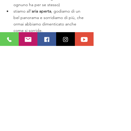
ognuno ha per se stesso)
stiamo all'
aria aperta
, godiamo di un 
bel panorama e sorridiamo di più, che 
ormai abbiamo dimenticato anche 
come si sorride.
Questo è l'unico mondo GREEN veramente 
necessario.
SALUTE
Mostra tutti
Post recenti