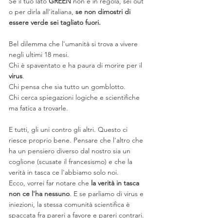
Se il tuo lato 
GREEN
 non è in regola, sei out 
o per dirla all'italiana, 
se non dimostri di 
essere verde sei tagliato fuori.
Bel dilemma che l'umanità si trova a vivere 
negli ultimi 18 mesi.
Chi è spaventato e ha paura di morire per il 
virus
.
Chi pensa che sia tutto un gomblotto.
Chi cerca spiegazioni logiche e scientifiche 
ma fatica a trovarle.
E tutti, gli uni contro gli altri. Questo ci 
riesce proprio bene. Pensare che l'altro che 
ha un pensiero diverso dal nostro sia un 
coglione (scusate il francesismo) e che la 
verità in tasca ce l'abbiamo solo noi.
Ecco, vorrei far notare che 
la verità in tasca 
non ce l'ha nessuno
. E se parliamo di virus e 
iniezioni, la stessa comunità scientifica è 
spaccata fra pareri a favore e pareri contrari. 