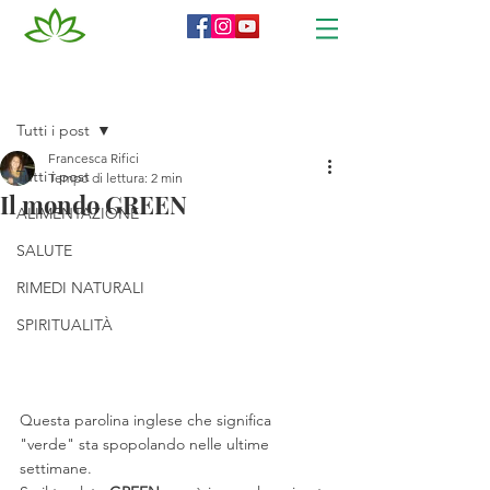
Post
Tutti i post
Francesca Rifici
Tutti i post
Tempo di lettura: 2 min
Il mondo GREEN
ALIMENTAZIONE
SALUTE
RIMEDI NATURALI
SPIRITUALITÀ
Questa parolina inglese che significa 
"verde" sta spopolando nelle ultime 
settimane.