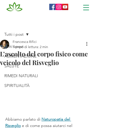
Post
Tutti i post
Francesca Rifici
Tutti i post
Tempo di lettura: 2 min
L’ascolto del corpo fisico come
ALIMENTAZIONE
veicolo del Risveglio
SALUTE
RIMEDI NATURALI
SPIRITUALITÀ
Abbiamo parlato di 
Naturopatia del 
Risveglio
 e di come possa aiutarci nel 