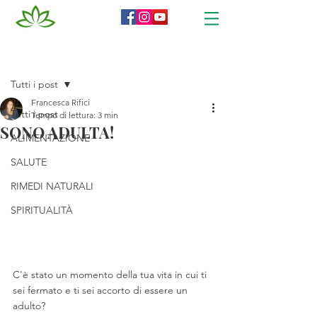
Post
Tutti i post
Francesca Rifici
Tutti i post
Tempo di lettura: 3 min
SONO ADULTA!
ALIMENTAZIONE
SALUTE
RIMEDI NATURALI
SPIRITUALITÀ
C'è stato un momento della tua vita in cui ti 
sei fermato e ti sei accorto di essere un 
adulto?