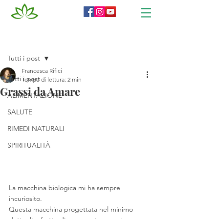
Post
Tutti i post
Francesca Rifici
Tutti i post
Tempo di lettura: 2 min
Grassi da Amare
ALIMENTAZIONE
SALUTE
RIMEDI NATURALI
SPIRITUALITÀ
La macchina biologica mi ha sempre 
incuriosito. 
Questa macchina progettata nel minimo 