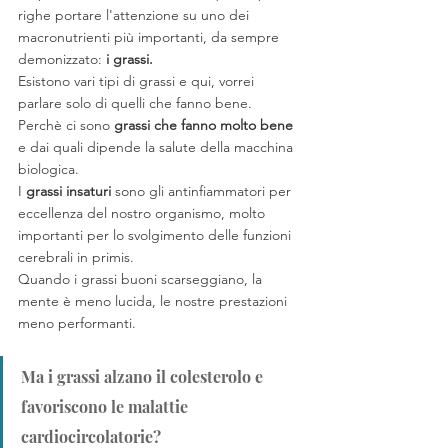
righe portare l'attenzione su uno dei 
macronutrienti più importanti, da sempre 
demonizzato: 
i grassi. 
Esistono vari tipi di grassi e qui, vorrei 
parlare solo di quelli che fanno bene.
Perchè ci sono 
grassi che fanno molto bene
e dai quali dipende la salute della macchina 
biologica. 
I 
grassi insaturi
 sono gli antinfiammatori per 
eccellenza del nostro organismo, molto 
importanti per lo svolgimento delle funzioni 
cerebrali in primis. 
Quando i grassi buoni scarseggiano, la 
mente è meno lucida, le nostre prestazioni 
meno performanti. 
Ma i grassi alzano il colesterolo e 
favoriscono le malattie 
cardiocircolatorie?