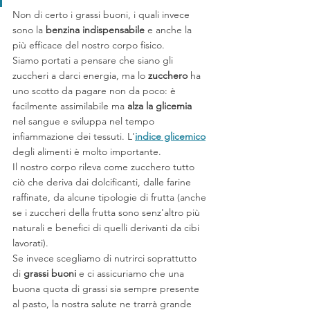
Non di certo i grassi buoni, i quali invece 
sono la 
benzina indispensabile
 e anche la 
più efficace del nostro corpo fisico.
Siamo portati a pensare che siano gli 
zuccheri a darci energia, ma lo 
zucchero
 ha 
uno scotto da pagare non da poco: è 
facilmente assimilabile ma 
alza la glicemia
nel sangue e sviluppa nel tempo 
infiammazione dei tessuti. L'
indice glicemico
degli alimenti è molto importante. 
Il nostro corpo rileva come zucchero tutto 
ciò che deriva dai dolcificanti, dalle farine 
raffinate, da alcune tipologie di frutta (anche 
se i zuccheri della frutta sono senz'altro più 
naturali e benefici di quelli derivanti da cibi 
lavorati).
Se invece scegliamo di nutrirci soprattutto 
di 
grassi buoni
 e ci assicuriamo che una 
buona quota di grassi sia sempre presente 
al pasto, la nostra salute ne trarrà grande 